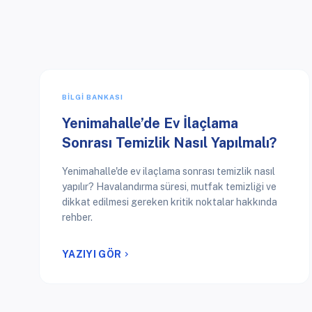
BILGI BANKASI
Yenimahalle’de Ev İlaçlama
Sonrası Temizlik Nasıl Yapılmalı?
Yenimahalle'de ev ilaçlama sonrası temizlik nasıl
yapılır? Havalandırma süresi, mutfak temizliği ve
dikkat edilmesi gereken kritik noktalar hakkında
rehber.
YAZIYI GÖR
chevron_right