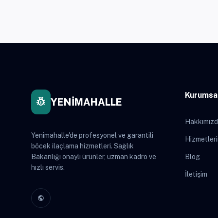
Kurumsa
pest_control
YENİMAHALLE
Hakkımız
Yenimahalle'de profesyonel ve garantili
Hizmetler
böcek ilaçlama hizmetleri. Sağlık
Bakanlığı onaylı ürünler, uzman kadro ve
Blog
hızlı servis.
İletişim
public