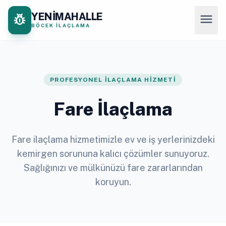
YENİMAHALLE
pest_control
menu
BÖCEK İLAÇLAMA
PROFESYONEL İLAÇLAMA HIZMETI
Fare İlaçlama
Fare ilaçlama hizmetimizle ev ve iş yerlerinizdeki
kemirgen sorununa kalıcı çözümler sunuyoruz.
Sağlığınızı ve mülkünüzü fare zararlarından
koruyun.