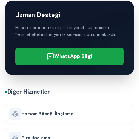
Uzman Desteği
Haşere sorununuz için profesyonel ekiplerimizle
Yenimahalle'nin her yerine servisimiz bulunmaktadır.
chat
WhatsApp Bilgi
Diğer Hizmetler
pest_control
Hamam Böceği İlaçlama
pest_control
Pire İlaçlama