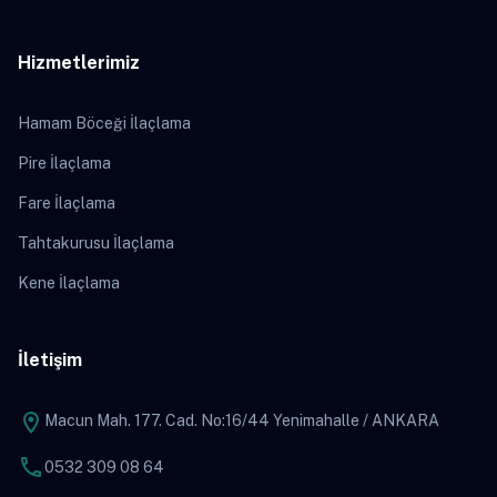
Hizmetlerimiz
Hamam Böceği İlaçlama
Pire İlaçlama
Fare İlaçlama
Tahtakurusu İlaçlama
Kene İlaçlama
İletişim
location_on
Macun Mah. 177. Cad. No:16/44 Yenimahalle / ANKARA
phone
0532 309 08 64