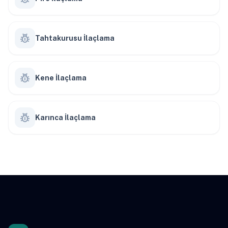
pest_control
Tahtakurusu İlaçlama
pest_control
Kene İlaçlama
pest_control
Karınca İlaçlama