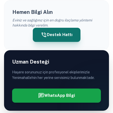
Hemen Bilgi Alın
Eviniz ve sağlığınız için en doğru ilaçlama yöntemi
hakkında bilgi verelim.
phone_in_talk
Destek Hattı
Uzman Desteği
Haşere sorununuz için profesyonel ekiplerimizle
Yenimahalle'nin her yerine servisimiz bulunmaktadır.
chat
WhatsApp Bilgi