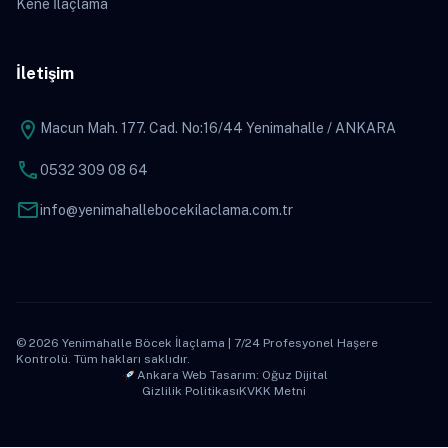
Kene İlaçlama
İletişim
location_on
Macun Mah. 177. Cad. No:16/44 Yenimahalle / ANKARA
phone
0532 309 08 64
mail
info@yenimahallebocekilaclama.com.tr
© 2026 Yenimahalle Böcek İlaçlama | 7/24 Profesyonel Haşere
Kontrolü. Tüm hakları saklıdır.
Ankara Web Tasarım: Oğuz Dijital
Gizlilik Politikası
KVKK Metni