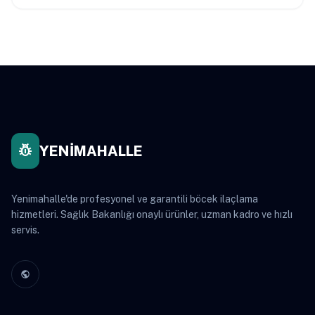
pest_control
YENİMAHALLE
Yenimahalle'de profesyonel ve garantili böcek ilaçlama
hizmetleri. Sağlık Bakanlığı onaylı ürünler, uzman kadro ve hızlı
servis.
public