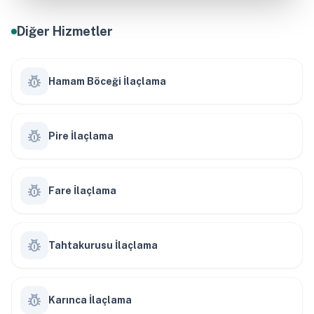
Diğer Hizmetler
pest_control
Hamam Böceği İlaçlama
pest_control
Pire İlaçlama
pest_control
Fare İlaçlama
pest_control
Tahtakurusu İlaçlama
pest_control
Karınca İlaçlama