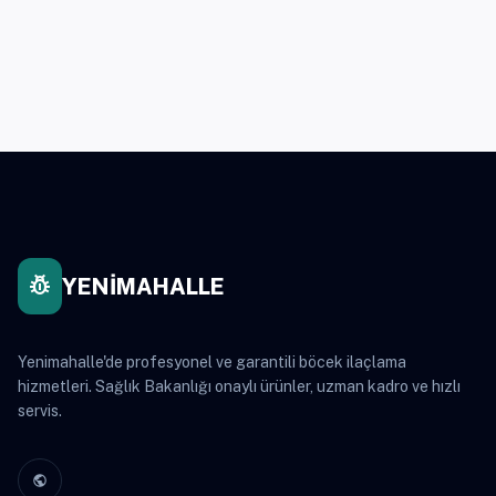
pest_control
YENİMAHALLE
Yenimahalle'de profesyonel ve garantili böcek ilaçlama
hizmetleri. Sağlık Bakanlığı onaylı ürünler, uzman kadro ve hızlı
servis.
public