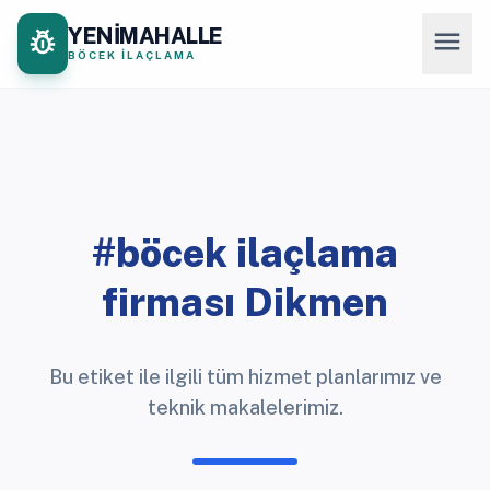
YENİMAHALLE
pest_control
menu
BÖCEK İLAÇLAMA
#böcek ilaçlama
firması Dikmen
Bu etiket ile ilgili tüm hizmet planlarımız ve
teknik makalelerimiz.