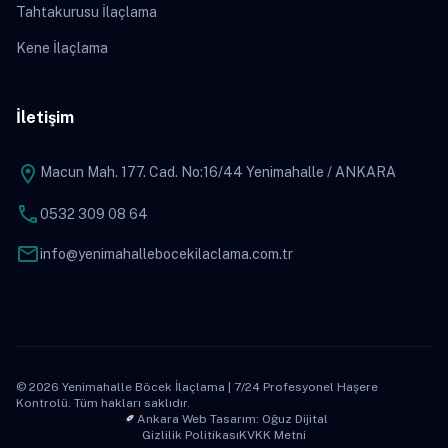
Tahtakurusu İlaçlama
Kene İlaçlama
İletişim
location_on
Macun Mah. 177. Cad. No:16/44 Yenimahalle / ANKARA
phone
0532 309 08 64
mail
info@yenimahallebocekilaclama.com.tr
© 2026 Yenimahalle Böcek İlaçlama | 7/24 Profesyonel Haşere
Kontrolü. Tüm hakları saklıdır.
Ankara Web Tasarım: Oğuz Dijital
Gizlilik Politikası
KVKK Metni