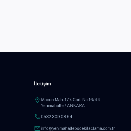
İletişim
location_on
Macun Mah. 177. Cad. No:16/44
Yenimahalle / ANKARA
phone
0532 309 08 64
mail
info@yenimahallebocekilaclama.com.tr