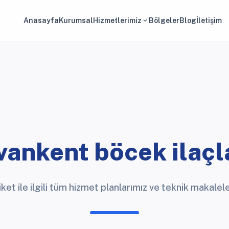
Anasayfa
Kurumsal
Hizmetlerimiz
Bölgeler
Blog
İletişim
expand_more
vankent böcek ilaç
iket ile ilgili tüm hizmet planlarımız ve teknik makalele