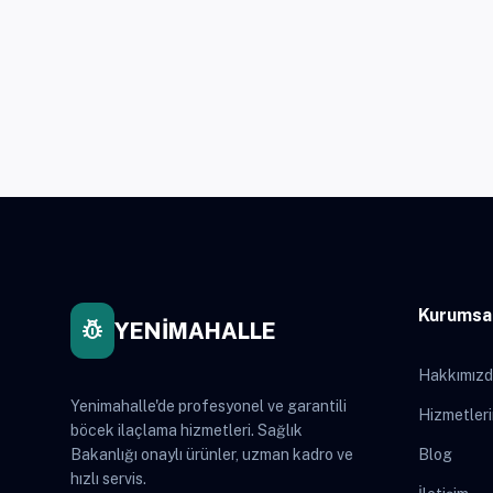
Kurumsa
pest_control
YENİMAHALLE
Hakkımız
Yenimahalle'de profesyonel ve garantili
Hizmetler
böcek ilaçlama hizmetleri. Sağlık
Bakanlığı onaylı ürünler, uzman kadro ve
Blog
hızlı servis.