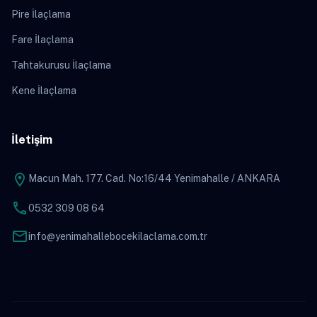
Pire İlaçlama
Fare İlaçlama
Tahtakurusu İlaçlama
Kene İlaçlama
İletişim
location_on
Macun Mah. 177. Cad. No:16/44 Yenimahalle / ANKARA
phone
0532 309 08 64
mail
info@yenimahallebocekilaclama.com.tr