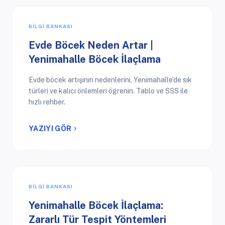
BILGI BANKASI
Evde Böcek Neden Artar |
Yenimahalle Böcek İlaçlama
Evde böcek artışının nedenlerini, Yenimahalle’de sık
türleri ve kalıcı önlemleri öğrenin. Tablo ve SSS ile
hızlı rehber.
YAZIYI GÖR
chevron_right
BILGI BANKASI
Yenimahalle Böcek İlaçlama:
Zararlı Tür Tespit Yöntemleri