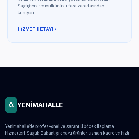
Sağlığınızı ve mülkünüzü fare zararlarından
koruyun.
HİZMET DETAYI
chevron_right
pest_control
YENİMAHALLE
Yenimahalle'de profesyonel ve garantili böcek ilaçlama
hizmetleri. Sağlık Bakanlığı onaylı ürünler, uzman kadro ve hızlı