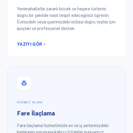
Yenimahalle'de zararlı böcek ve haşere türlerini
doğru bir şekilde nasıl tespit edeceğinizi öğrenin.
Evinizdeki veya işyerinizdeki istilayı doğru teşhis için
ipuçları ve profesyonel destek.
YAZIYI GÖR
chevron_right
pest_control
HIZMET ALANI
Fare İlaçlama
Fare ilaçlama hizmetimizle ev ve iş yerlerinizdeki
kemirgen sorununa kalıcı çözümler sunuyoruz.