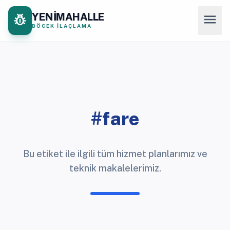
YENİMAHALLE
pest_control
menu
BÖCEK İLAÇLAMA
#fare
Bu etiket ile ilgili tüm hizmet planlarımız ve
teknik makalelerimiz.