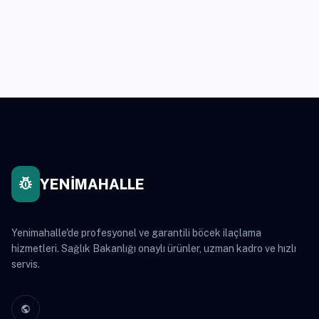
pest_control
YENİMAHALLE
Yenimahalle'de profesyonel ve garantili böcek ilaçlama
hizmetleri. Sağlık Bakanlığı onaylı ürünler, uzman kadro ve hızlı
servis.
public