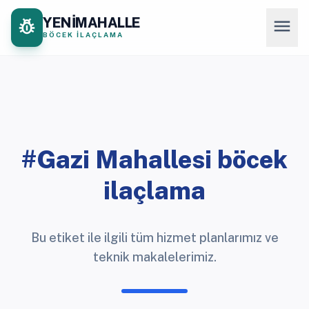
YENİMAHALLE
pest_control
menu
BÖCEK İLAÇLAMA
#Gazi Mahallesi böcek
ilaçlama
Bu etiket ile ilgili tüm hizmet planlarımız ve
teknik makalelerimiz.