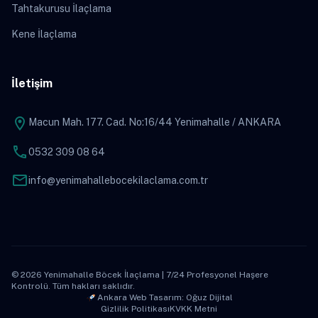
Tahtakurusu İlaçlama
Kene İlaçlama
İletişim
location_on
Macun Mah. 177. Cad. No:16/44 Yenimahalle / ANKARA
phone
0532 309 08 64
mail
info@yenimahallebocekilaclama.com.tr
© 2026 Yenimahalle Böcek İlaçlama | 7/24 Profesyonel Haşere
Kontrolü. Tüm hakları saklıdır.
Ankara Web Tasarım: Oğuz Dijital
Gizlilik Politikası
KVKK Metni