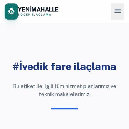
YENİMAHALLE
pest_control
menu
BÖCEK İLAÇLAMA
#İvedik fare ilaçlama
Bu etiket ile ilgili tüm hizmet planlarımız ve
teknik makalelerimiz.