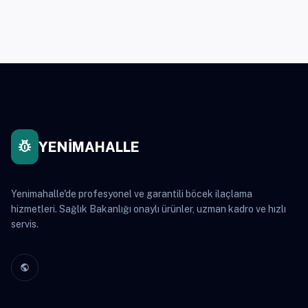
pest_control
YENİMAHALLE
Yenimahalle'de profesyonel ve garantili böcek ilaçlama
hizmetleri. Sağlık Bakanlığı onaylı ürünler, uzman kadro ve hızlı
servis.
public