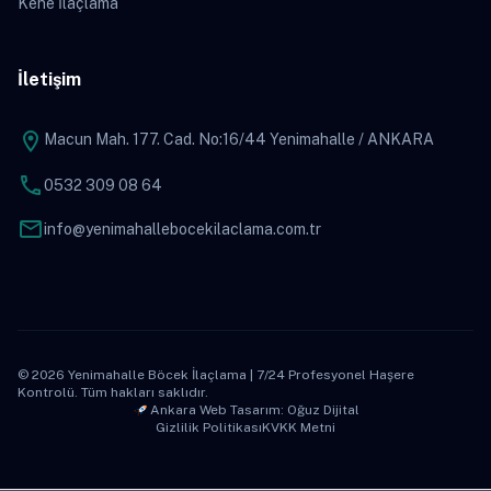
Kene İlaçlama
İletişim
location_on
Macun Mah. 177. Cad. No:16/44 Yenimahalle / ANKARA
phone
0532 309 08 64
mail
info@yenimahallebocekilaclama.com.tr
© 2026 Yenimahalle Böcek İlaçlama | 7/24 Profesyonel Haşere
Kontrolü. Tüm hakları saklıdır.
Ankara Web Tasarım: Oğuz Dijital
Gizlilik Politikası
KVKK Metni