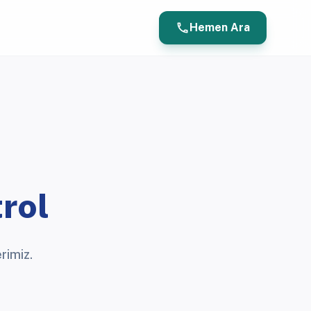
call
Hemen Ara
rol
rimiz.