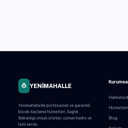
Kurumsa
pest_control
YENİMAHALLE
Hakkımız
Yenimahalle'de profesyonel ve garantili
Hizmetler
böcek ilaçlama hizmetleri. Sağlık
Bakanlığı onaylı ürünler, uzman kadro ve
Blog
hızlı servis.