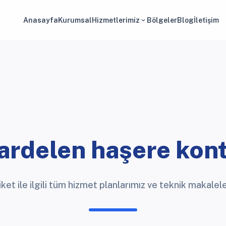
Anasayfa
Kurumsal
Hizmetlerimiz
Bölgeler
Blog
İletişim
expand_more
ardelen haşere kont
iket ile ilgili tüm hizmet planlarımız ve teknik makalele