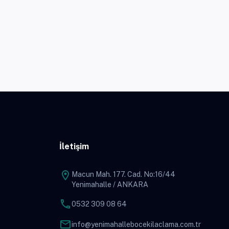
İletişim
location_on
Macun Mah. 177. Cad. No:16/44
Yenimahalle / ANKARA
phone
0532 309 08 64
mail
info@yenimahallebocekilaclama.com.tr