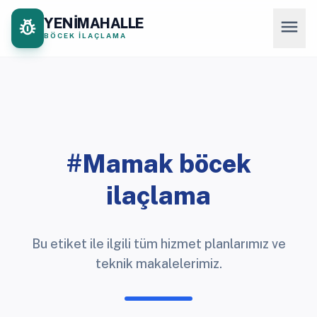
YENİMAHALLE
pest_control
menu
BÖCEK İLAÇLAMA
#Mamak böcek
ilaçlama
Bu etiket ile ilgili tüm hizmet planlarımız ve
teknik makalelerimiz.