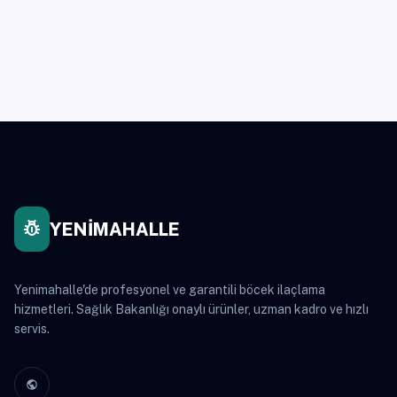
pest_control
YENİMAHALLE
Yenimahalle'de profesyonel ve garantili böcek ilaçlama
hizmetleri. Sağlık Bakanlığı onaylı ürünler, uzman kadro ve hızlı
servis.
public