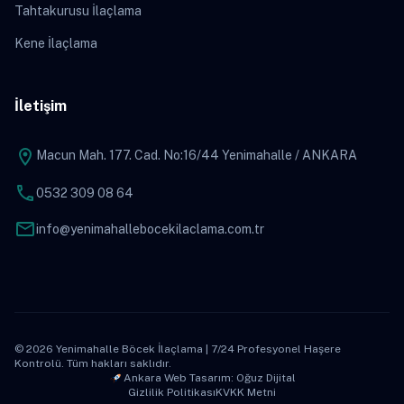
Tahtakurusu İlaçlama
Kene İlaçlama
İletişim
location_on
Macun Mah. 177. Cad. No:16/44 Yenimahalle / ANKARA
phone
0532 309 08 64
mail
info@yenimahallebocekilaclama.com.tr
© 2026 Yenimahalle Böcek İlaçlama | 7/24 Profesyonel Haşere
Kontrolü. Tüm hakları saklıdır.
Ankara Web Tasarım: Oğuz Dijital
Gizlilik Politikası
KVKK Metni