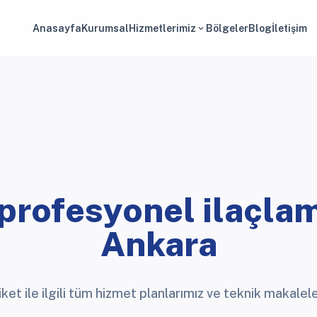
Anasayfa
Kurumsal
Hizmetlerimiz
Bölgeler
Blog
İletişim
expand_more
profesyonel ilaçla
Ankara
iket ile ilgili tüm hizmet planlarımız ve teknik makalele