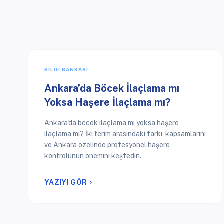
BILGI BANKASI
Ankara’da Böcek İlaçlama mı
Yoksa Haşere İlaçlama mı?
Ankara'da böcek ilaçlama mı yoksa haşere
ilaçlama mı? İki terim arasındaki farkı, kapsamlarını
ve Ankara özelinde profesyonel haşere
kontrolünün önemini keşfedin.
YAZIYI GÖR
chevron_right