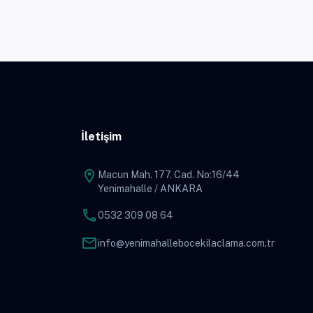
İletişim
location_on
Macun Mah. 177. Cad. No:16/44
Yenimahalle / ANKARA
phone
0532 309 08 64
mail
info@yenimahallebocekilaclama.com.tr