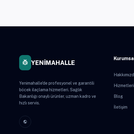
Kurumsa
pest_control
YENİMAHALLE
Hakkımız
Yenimahalle'de profesyonel ve garantili
Hizmetler
böcek ilaçlama hizmetleri. Sağlık
Bakanlığı onaylı ürünler, uzman kadro ve
Blog
hızlı servis.
İletişim
public