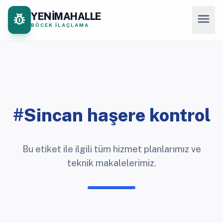
YENİMAHALLE
pest_control
menu
BÖCEK İLAÇLAMA
#Sincan haşere kontrol
Bu etiket ile ilgili tüm hizmet planlarımız ve
teknik makalelerimiz.