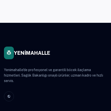
pest_control
YENİMAHALLE
Yenimahalle'de profesyonel ve garantili böcek ilaçlama
hizmetleri. Sağlık Bakanlığı onaylı ürünler, uzman kadro ve hızlı
servis.
public