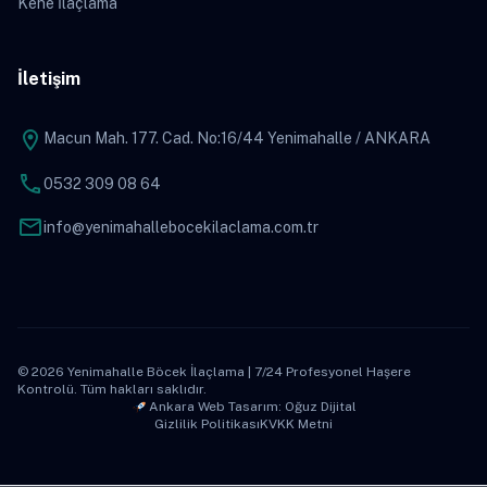
Kene İlaçlama
İletişim
location_on
Macun Mah. 177. Cad. No:16/44 Yenimahalle / ANKARA
phone
0532 309 08 64
mail
info@yenimahallebocekilaclama.com.tr
© 2026 Yenimahalle Böcek İlaçlama | 7/24 Profesyonel Haşere
Kontrolü. Tüm hakları saklıdır.
Ankara Web Tasarım: Oğuz Dijital
Gizlilik Politikası
KVKK Metni