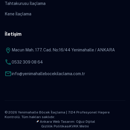
Tahtakurusu İlaçlama
Kene İlaçlama
İletişim
location_on
Macun Mah. 177. Cad. No:16/44 Yenimahalle / ANKARA
phone
0532 309 08 64
mail
info@yenimahallebocekilaclama.com.tr
© 2026 Yenimahalle Böcek İlaçlama | 7/24 Profesyonel Haşere
Kontrolü. Tüm hakları saklıdır.
Ankara Web Tasarım: Oğuz Dijital
Gizlilik Politikası
KVKK Metni