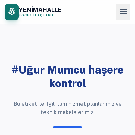
YENİMAHALLE
pest_control
menu
BÖCEK İLAÇLAMA
#Uğur Mumcu haşere
kontrol
Bu etiket ile ilgili tüm hizmet planlarımız ve
teknik makalelerimiz.