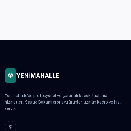
pest_control
YENİMAHALLE
Yenimahalle'de profesyonel ve garantili böcek ilaçlama
hizmetleri. Sağlık Bakanlığı onaylı ürünler, uzman kadro ve hızlı
servis.
public