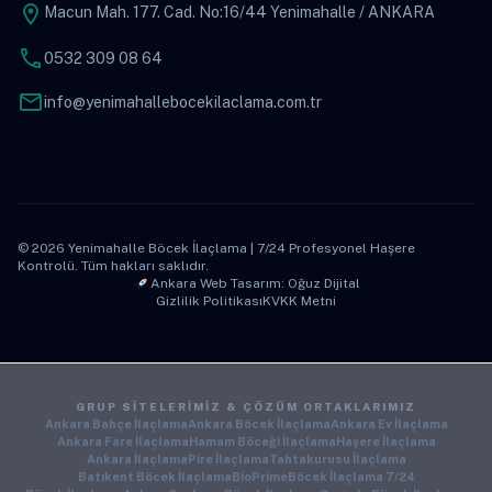
location_on
Macun Mah. 177. Cad. No:16/44 Yenimahalle / ANKARA
phone
0532 309 08 64
mail
info@yenimahallebocekilaclama.com.tr
© 2026 Yenimahalle Böcek İlaçlama | 7/24 Profesyonel Haşere
Kontrolü. Tüm hakları saklıdır.
Ankara Web Tasarım: Oğuz Dijital
Gizlilik Politikası
KVKK Metni
GRUP SITELERIMIZ & ÇÖZÜM ORTAKLARIMIZ
Ankara Bahçe İlaçlama
Ankara Böcek İlaçlama
Ankara Ev İlaçlama
Ankara Fare İlaçlama
Hamam Böceği İlaçlama
Haşere İlaçlama
Ankara İlaçlama
Pire İlaçlama
Tahtakurusu İlaçlama
Batıkent Böcek İlaçlama
BioPrime
Böcek İlaçlama 7/24