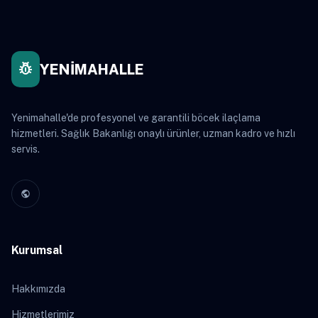
pest_control
YENİMAHALLE
Yenimahalle'de profesyonel ve garantili böcek ilaçlama
hizmetleri. Sağlık Bakanlığı onaylı ürünler, uzman kadro ve hızlı
servis.
public
Kurumsal
Hakkımızda
Hizmetlerimiz