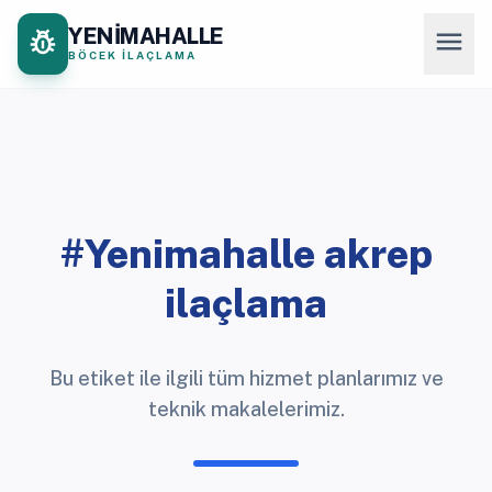
YENİMAHALLE
pest_control
menu
BÖCEK İLAÇLAMA
#Yenimahalle akrep
ilaçlama
Bu etiket ile ilgili tüm hizmet planlarımız ve
teknik makalelerimiz.