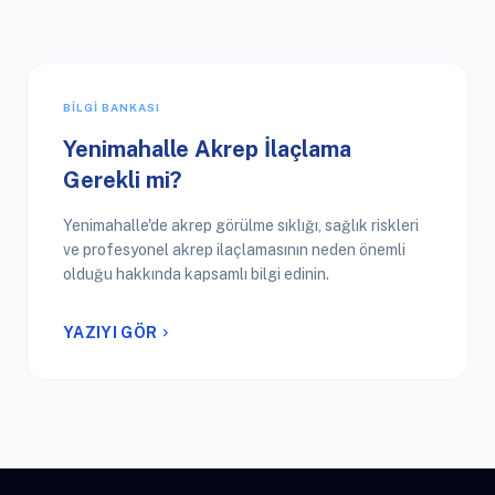
BILGI BANKASI
Yenimahalle Akrep İlaçlama
Gerekli mi?
Yenimahalle'de akrep görülme sıklığı, sağlık riskleri
ve profesyonel akrep ilaçlamasının neden önemli
olduğu hakkında kapsamlı bilgi edinin.
YAZIYI GÖR
chevron_right