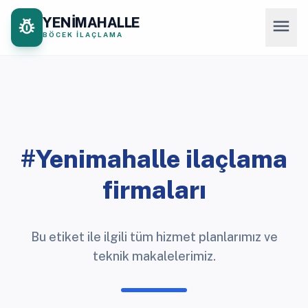
YENİMAHALLE
pest_control
menu
BÖCEK İLAÇLAMA
#Yenimahalle ilaçlama
firmaları
Bu etiket ile ilgili tüm hizmet planlarımız ve
teknik makalelerimiz.