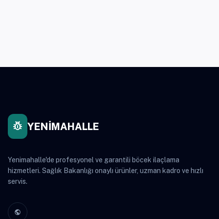
pest_control
YENİMAHALLE
Yenimahalle'de profesyonel ve garantili böcek ilaçlama
hizmetleri. Sağlık Bakanlığı onaylı ürünler, uzman kadro ve hızlı
servis.
public