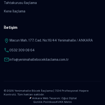
Tahtakurusu İlaçlama
Kene İlaçlama
İletişim
location_on
Macun Mah. 177. Cad. No:16/44 Yenimahalle / ANKARA
phone
0532 309 08 64
mail
info@yenimahallebocekilaclama.com.tr
© 2026 Yenimahalle Böcek İlaçlama | 7/24 Profesyonel Haşere
Kontrolü. Tüm hakları saklıdır.
Ankara Web Tasarım: Oğuz Dijital
Gizlilik Politikası
KVKK Metni