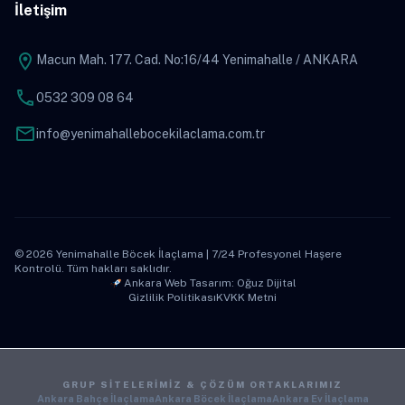
İletişim
location_on
Macun Mah. 177. Cad. No:16/44 Yenimahalle / ANKARA
phone
0532 309 08 64
mail
info@yenimahallebocekilaclama.com.tr
© 2026 Yenimahalle Böcek İlaçlama | 7/24 Profesyonel Haşere
Kontrolü. Tüm hakları saklıdır.
Ankara Web Tasarım: Oğuz Dijital
Gizlilik Politikası
KVKK Metni
GRUP SITELERIMIZ & ÇÖZÜM ORTAKLARIMIZ
Ankara Bahçe İlaçlama
Ankara Böcek İlaçlama
Ankara Ev İlaçlama