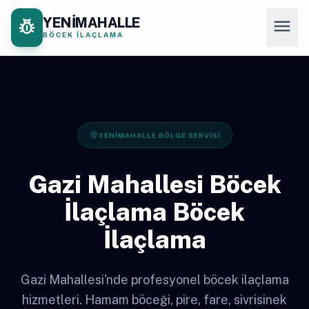
YENİMAHALLE
pest_control
menu
BÖCEK İLAÇLAMA
location_on
YENIMAHALLE BÖLGE SERVISI
Gazi Mahallesi Böcek
İlaçlama Böcek
İlaçlama
Gazi Mahallesi'nde profesyonel böcek ilaçlama
hizmetleri. Hamam böceği, pire, fare, sivrisinek