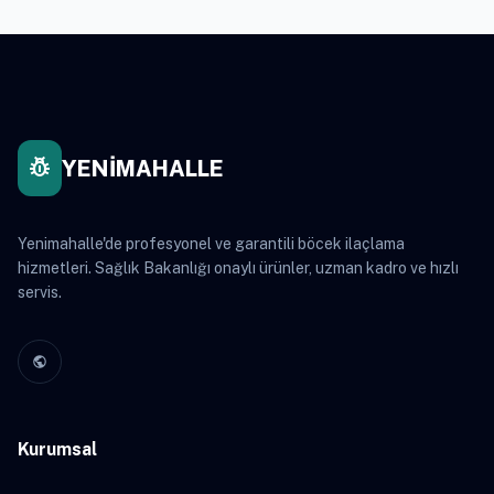
pest_control
YENİMAHALLE
Yenimahalle'de profesyonel ve garantili böcek ilaçlama
hizmetleri. Sağlık Bakanlığı onaylı ürünler, uzman kadro ve hızlı
servis.
public
Kurumsal