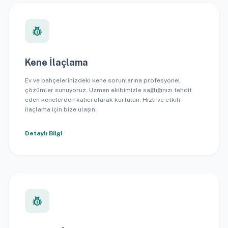
pest_control
Kene İlaçlama
Ev ve bahçelerinizdeki kene sorunlarına profesyonel
çözümler sunuyoruz. Uzman ekibimizle sağlığınızı tehdit
eden kenelerden kalıcı olarak kurtulun. Hızlı ve etkili
ilaçlama için bize ulaşın.
Detaylı Bilgi
pest_control